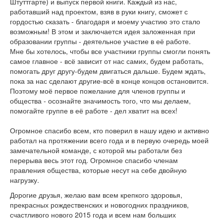
Штуттгарте) и выпуск первой книги. Каждый из нас,
работавший над проектом, взяв в руки книгу, сможет с
гордостью сказать - благодаря и моему участию это стало
возможным! В этом и заключается идея заложенная при
образовании группы - деятельное участие в её работе.
Мне бы хотелось, чтобы все участники группы смогли понять
самое главное - всё зависит от нас самих, будем работать,
помогать друг другу-будем двигаться дальше. Будем ждать,
пока за нас сделают другие-всё в конце концов остановится.
Поэтому моё первое пожелание для членов группы и
общества - осознайте значимость того, что мы делаем,
помогайте группе в её работе - дел хватит на всех!
Огромное спасибо всем, кто поверил в нашу идею и активно
работал на протяжении всего года и в первую очередь моей
замечательной команде, с которой мы работали без
перерыва весь этот год. Огромное спасибо членам
правления общества, которые несут на себе двойную
нагрузку.
Дорогие друзья, желаю вам всем крепкого здоровья,
прекрасных рождественских и новогодних праздников,
счастливого нового 2015 года и всем нам больших