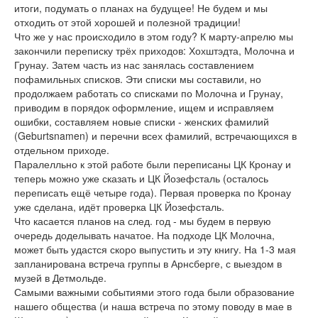
итоги, подумать о планах на будущее! Не будем и мы
отходить от этой хорошей и полезной традиции!
Что же у нас происходило в этом году? К марту-апрелю мы
закончили переписку трёх приходов: Хохштэдта, Молочна и
Грунау. Затем часть из нас занялась составлением
пофамильных списков. Эти списки мы составили, но
продолжаем работать со списками по Молочна и Грунау,
приводим в порядок оформление, ищем и исправляем
ошибки, составляем новые списки - женских фамилий
(Geburtsnamen) и перечни всех фамилий, встречающихся в
отдельном приходе.
Паралелльно к этой работе были переписаны ЦК Кронау и
теперь можно уже сказать и ЦК Йозефсталь (осталось
переписать ещё четыре года). Первая проверка по Кронау
уже сделана, идёт проверка ЦК Йозефсталь.
Что касается планов на след. год - мы будем в первую
очередь доделывать начатое. На подходе ЦК Молочна,
может быть удастся скоро выпустить и эту книгу. На 1-3 мая
запланирована встреча группы в Арнсберге, с выездом в
музей в Детмольде.
Самыми важными событиями этого года были образование
нашего общества (и наша встреча по этому поводу в мае в