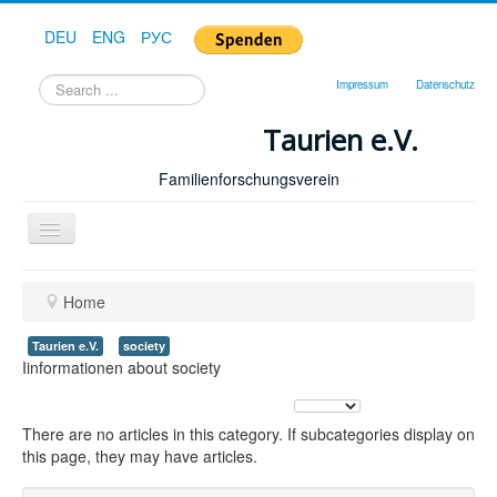
DEU
ENG
РУС
Search
Impressum
Datenschutz
...
Taurien e.V.
Familienforschungsverein
Toggle
Navigation
Home
Home
Taurien e.V.
society
Iinformationen about society
Display #
There are no articles in this category. If subcategories display on
this page, they may have articles.