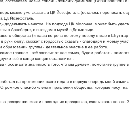
, составляем новые списки - женских фамилий (Geburtsnamen) и
перь можно уже сказать и ЦК Йозефсталь (осталось переписать е
ка ЦК Йозефсталь.
едь доделывать начатое. На подходе ЦК Молочна, может быть удаст
уппы в Арнсберге, с выездом в музей в Детмольде.
его общества (и наша встреча по этому поводу в мае в Штуттгарт
в руки книгу, сможет с гордостью сказать - благодаря и моему учас
 образовании группы - деятельное участие в её работе.
амое главное - всё зависит от нас самих, будем работать, помогат
ругие-всё в конце концов остановится.
 - осознайте значимость того, что мы делаем, помогайте группе в
 работал на протяжении всего года и в первую очередь моей замеч
. Огромное спасибо членам правления общества, которые несут на
ных рождественских и новогодних праздников, счастливого нового 2