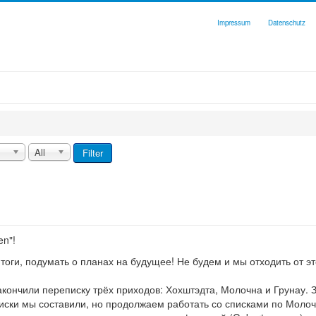
Impressum
Datenschutz
All
Filter
en"!
 итоги, подумать о планах на будущее! Не будем и мы отходить от 
акончили переписку трёх приходов: Хохштэдта, Молочна и Грунау. 
иски мы составили, но продолжаем работать со списками по Молоч