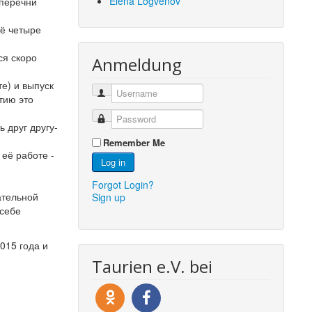
Elena Logvenov
 перечни
щё четыре
ся скоро
Anmeldung
е) и выпуск
тию это
ь друг другу-
Remember Me
 её работе -
Log in
Forgot Login?
ательной
Sign up
 себе
015 года и
Taurien e.V. bei