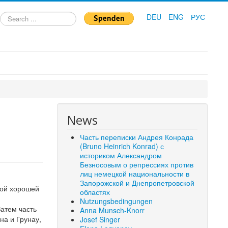
Search
DEU
ENG
РУС
...
News
Часть переписки Андрея Конрада
(Bruno Heinrich Konrad) с
историком Александром
Безносовым о репрессиях против
лиц немецкой национальности в
Запорожской и Днепропетровской
этой хорошей
областях
Nutzungsbedingungen
Затем часть
Anna Munsch-Knorr
на и Грунау,
Josef Singer