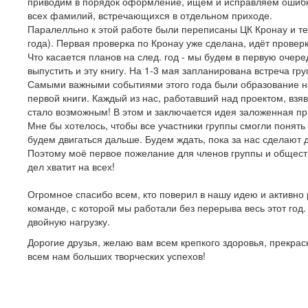
приводим в порядок оформление, ищем и исправляем ошибки
всех фамилий, встречающихся в отдельном приходе.
Паралелльно к этой работе были переписаны ЦК Кронау и те
года). Первая проверка по Кронау уже сделана, идёт провер
Что касается планов на след. год - мы будем в первую очер
выпустить и эту книгу. На 1-3 мая запланирована встреча гр
Самыми важными событиями этого года были образование наш
первой книги. Каждый из нас, работавший над проектом, взяв 
стало возможным! В этом и заключается идея заложенная при
Мне бы хотелось, чтобы все участники группы смогли понять с
будем двигаться дальше. Будем ждать, пока за нас сделают д
Поэтому моё первое пожелание для членов группы и общества
дел хватит на всех!
Огромное спасибо всем, кто поверил в нашу идею и активно
команде, с которой мы работали без перерыва весь этот год
двойную нагрузку.
Дорогие друзья, желаю вам всем крепкого здоровья, прекрас
всем нам больших творческих успехов!