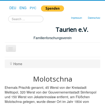
DEU
ENG
РУС
Search
Impressum
Datenschutz
...
Taurien e.V.
Familienforschungsverein
Toggle
Navigation
Home
Home
Molotschna
Ehemals Prischib genannt, 45 Werst von der Kreisstadt
Melitopol, 320 Werst von der Gouvernementsstadt Simferopol
und 150 Werst von Jekaterinoslaw entfernt, am Flüßchen
Molotschna gelegen, wurde dieser Ort im Jahr 1804 vom