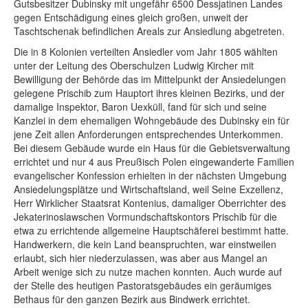
Gutsbesitzer Dubinsky mit ungefähr 6500 Dessjatinen Landes
gegen Entschädigung eines gleich großen, unweit der
Taschtschenak befindlichen Areals zur Ansiedlung abgetreten.
Die in 8 Kolonien verteilten Ansiedler vom Jahr 1805 wählten
unter der Leitung des Oberschulzen Ludwig Kircher mit
Bewilligung der Behörde das im Mittelpunkt der Ansiedelungen
gelegene Prischib zum Hauptort ihres kleinen Bezirks, und der
damalige Inspektor, Baron Uexküll, fand für sich und seine
Kanzlei in dem ehemaligen Wohngebäude des Dubinsky ein für
jene Zeit allen Anforderungen entsprechendes Unterkommen.
Bei diesem Gebäude wurde ein Haus für die Gebietsverwaltung
errichtet und nur 4 aus Preußisch Polen eingewanderte Familien
evangelischer Konfession erhielten in der nächsten Umgebung
Ansiedelungsplätze und Wirtschaftsland, weil Seine Exzellenz,
Herr Wirklicher Staatsrat Kontenius, damaliger Oberrichter des
Jekaterinoslawschen Vormundschaftskontors Prischib für die
etwa zu errichtende allgemeine Hauptschäferei bestimmt hatte.
Handwerkern, die kein Land beanspruchten, war einstweilen
erlaubt, sich hier niederzulassen, was aber aus Mangel an
Arbeit wenige sich zu nutze machen konnten. Auch wurde auf
der Stelle des heutigen Pastoratsgebäudes ein geräumiges
Bethaus für den ganzen Bezirk aus Bindwerk errichtet.