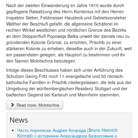
Nach der zweiten Einwanderung im Jahre 1810 wurde durch
gepflogene Ratssitzung des Herrn Kontenius mit den Herren
Inspektor Sieber, Feldmesser Hausteck und Gebietsvorsteher
Walther der Beschluß gefaßt, die allgemeine Schäferei im
rechten Winkel westlichen und nördlichen Grenze des Bezirks
an dem Steppenfluß Popowaja Balka unweit der damals neu zu
gründenden Kolonie Grüntal, zu errichten, Prischib zu einer
stärkeren Kolonie zu erheben, dieselbe auch in der Zukunft, weil
am passendsten gelegen, als Hauptort zu bestimmen und ihr
den Namen Molotschna beizulegen.
Infolge dieses Beschlusses haben sich unter Anführung des
Schulzen Georg Fritz noch 11 evangelische und 30 römisch-
katholische Familien in Prischib niedergelassen, die teils aus der
Umgebung der württembergischen Residenz Stuttgart und der
badischen Gegend bei Karlsruh und Mannheim stammten.
Read more: Molotschna
News
Часть переписки Андрея Конрада (Bruno Heinrich
Konrad) с историком Александром Безносовым о