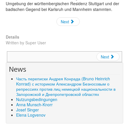
Umgebung der württembergischen Residenz Stuttgart und der
badischen Gegend bei Karlsruh und Mannheim stammten.
Next
Details
Written by
Super User
Next
News
Часть переписки Андрея Конрада (Bruno Heinrich
Konrad) с историком Александром Безносовым о
репрессиях против лиц немецкой национальности в
Запорожской и Днепропетровской областях
Nutzungsbedingungen
Anna Munsch-Knorr
Josef Singer
Elena Logvenov