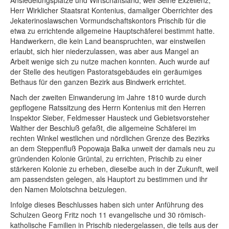
Ansiedelungsplätze und Wirtschaftsland, weil Seine Exzellenz,
Herr Wirklicher Staatsrat Kontenius, damaliger Oberrichter des
Jekaterinoslawschen Vormundschaftskontors Prischib für die
etwa zu errichtende allgemeine Hauptschäferei bestimmt hatte.
Handwerkern, die kein Land beanspruchten, war einstweilen
erlaubt, sich hier niederzulassen, was aber aus Mangel an
Arbeit wenige sich zu nutze machen konnten. Auch wurde auf
der Stelle des heutigen Pastoratsgebäudes ein geräumiges
Bethaus für den ganzen Bezirk aus Bindwerk errichtet.
Nach der zweiten Einwanderung im Jahre 1810 wurde durch
gepflogene Ratssitzung des Herrn Kontenius mit den Herren
Inspektor Sieber, Feldmesser Hausteck und Gebietsvorsteher
Walther der Beschluß gefaßt, die allgemeine Schäferei im
rechten Winkel westlichen und nördlichen Grenze des Bezirks
an dem Steppenfluß Popowaja Balka unweit der damals neu zu
gründenden Kolonie Grüntal, zu errichten, Prischib zu einer
stärkeren Kolonie zu erheben, dieselbe auch in der Zukunft, weil
am passendsten gelegen, als Hauptort zu bestimmen und ihr
den Namen Molotschna beizulegen.
Infolge dieses Beschlusses haben sich unter Anführung des
Schulzen Georg Fritz noch 11 evangelische und 30 römisch-
katholische Familien in Prischib niedergelassen, die teils aus der