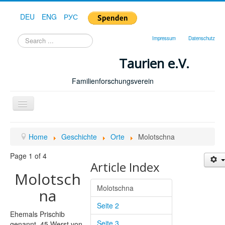
DEU
ENG
РУС
Search
Impressum
Datenschutz
...
Taurien e.V.
Familienforschungsverein
Toggle
Navigation
Home
Home
Geschichte
Orte
Molotschna
Page 1 of 4
Article Index
Molotsch
Molotschna
na
Seite 2
Ehemals Prischib
Seite 3
genannt, 45 Werst von