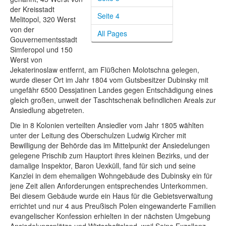
der Kreisstadt
Seite 4
Melitopol, 320 Werst
von der
All Pages
Gouvernementsstadt
Simferopol und 150
Werst von
Jekaterinoslaw entfernt, am Flüßchen Molotschna gelegen,
wurde dieser Ort im Jahr 1804 vom Gutsbesitzer Dubinsky mit
ungefähr 6500 Dessjatinen Landes gegen Entschädigung eines
gleich großen, unweit der Taschtschenak befindlichen Areals zur
Ansiedlung abgetreten.
Die in 8 Kolonien verteilten Ansiedler vom Jahr 1805 wählten
unter der Leitung des Oberschulzen Ludwig Kircher mit
Bewilligung der Behörde das im Mittelpunkt der Ansiedelungen
gelegene Prischib zum Hauptort ihres kleinen Bezirks, und der
damalige Inspektor, Baron Uexküll, fand für sich und seine
Kanzlei in dem ehemaligen Wohngebäude des Dubinsky ein für
jene Zeit allen Anforderungen entsprechendes Unterkommen.
Bei diesem Gebäude wurde ein Haus für die Gebietsverwaltung
errichtet und nur 4 aus Preußisch Polen eingewanderte Familien
evangelischer Konfession erhielten in der nächsten Umgebung