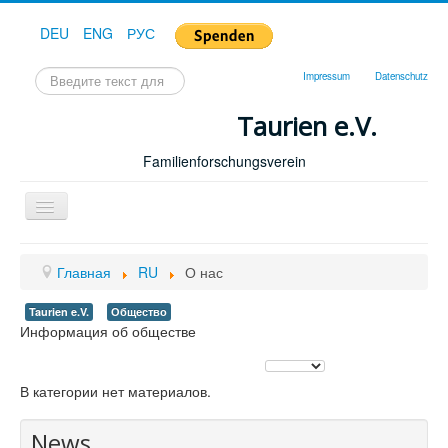
DEU
ENG
РУС
Искать...
Impressum
Datenschutz
Taurien e.V.
Familienforschungsverein
Toggle
Navigation
Главная
Главная
RU
О нас
Taurien e.V.
Общество
Информация об обществе
Кол-во строк:
В категории нет материалов.
News