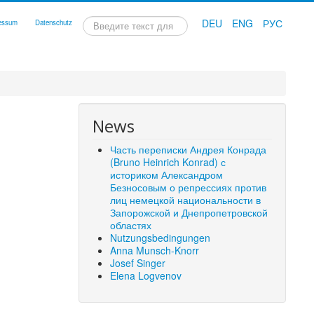
Искать...
DEU
ENG
РУС
essum
Datenschutz
News
Часть переписки Андрея Конрада
(Bruno Heinrich Konrad) с
историком Александром
Безносовым о репрессиях против
лиц немецкой национальности в
Запорожской и Днепропетровской
областях
Nutzungsbedingungen
Anna Munsch-Knorr
Josef Singer
Elena Logvenov