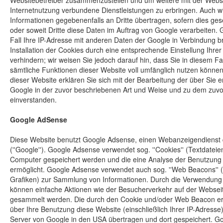
Websitebetreiber zusammenzustellen und um weitere mit der Webs
Internetnutzung verbundene Dienstleistungen zu erbringen. Auch w
Informationen gegebenenfalls an Dritte übertragen, sofern dies ges
oder soweit Dritte diese Daten im Auftrag von Google verarbeiten. 
Fall Ihre IP-Adresse mit anderen Daten der Google in Verbindung b
Installation der Cookies durch eine entsprechende Einstellung Ihre
verhindern; wir weisen Sie jedoch darauf hin, dass Sie in diesem Fa
sämtliche Funktionen dieser Website voll umfänglich nutzen könne
dieser Website erklären Sie sich mit der Bearbeitung der über Sie
Google in der zuvor beschriebenen Art und Weise und zu dem zuv
einverstanden.
Google AdSense
Diese Website benutzt Google Adsense, einen Webanzeigendienst 
(''Google''). Google Adsense verwendet sog. ''Cookies'' (Textdateie
Computer gespeichert werden und die eine Analyse der Benutzung 
ermöglicht. Google Adsense verwendet auch sog. ''Web Beacons'' (
Grafiken) zur Sammlung von Informationen. Durch die Verwendun
können einfache Aktionen wie der Besucherverkehr auf der Websei
gesammelt werden. Die durch den Cookie und/oder Web Beacon er
über Ihre Benutzung diese Website (einschließlich Ihrer IP-Adress
Server von Google in den USA übertragen und dort gespeichert. Go