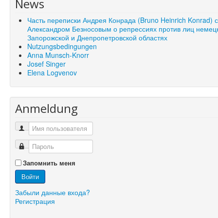
News
Часть переписки Андрея Конрада (Bruno Heinrich Konrad) 
Александром Безносовым о репрессиях против лиц немец
Запорожской и Днепропетровской областях
Nutzungsbedingungen
Anna Munsch-Knorr
Josef Singer
Elena Logvenov
Anmeldung
Запомнить меня
Войти
Забыли данные входа?
Регистрация