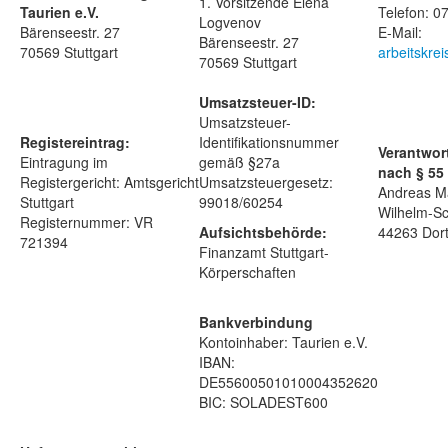
1. Vorsitzende Elena
Taurien e.V.
Telefon: 
Logvenov
Bärenseestr. 27
E-Mail:
Bärenseestr. 27
70569 Stuttgart
arbeitskre
70569 Stuttgart
Umsatzsteuer-ID:
Umsatzsteuer-
Registereintrag:
Identifikationsnummer
Verantwort
Eintragung im
gemäß §27a
nach § 55 
Registergericht: Amtsgericht
Umsatzsteuergesetz:
Andreas M
Stuttgart
99018/60254
Wilhelm-Sc
Registernummer: VR
Aufsichtsbehörde:
44263 Dor
721394
Finanzamt Stuttgart-
Körperschaften
Bankverbindung
Kontoinhaber: Taurien e.V.
IBAN:
DE55600501010004352620
BIC: SOLADEST600