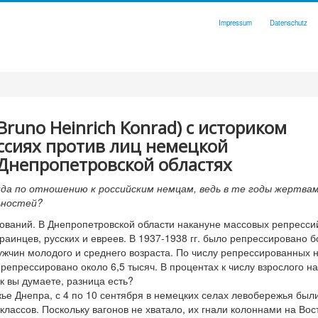
Impressum
Datenschutz
runo Heinrich Konrad) с историком
ссиях против лиц немецкой
Днепропетровской областях
да по отношению к российским немцам, ведь в те годы жертва
ьностей?
ований. В Днепропетровской области накануне массовых репресси
аинцев, русских и евреев. В 1937-1938 гг. было репрессировано б
ужчин молодого и среднего возраста. По числу репрессированных
 репрессировано около 6,5 тысяч. В процентах к числу взрослого н
к вы думаете, разница есть?
жье Днепра, с 4 по 10 сентября в немецких селах левобережья был
 классов. Поскольку вагонов не хватало, их гнали колоннами на Вост