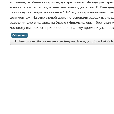
отставал, особенно стариков, достреливали. Иногда расстре
войска. У нас есть свидетельства очевидцев этого. И Ваш д
таких случая, когда угнанные в 1941 году старики-немцы п
документам. На этих людей даже не успевали заводить следст
заводили уже в лагерях на Урале (Ивдельлагерь – братская м
человеку выносился приговор, а он к этому времени уже не
Общество
Read more: Часть переписки Андрея Конрада (Bruno Heinrich