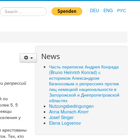
Search
DEU
ENG
РУС
...
News
Часть переписки Андрея Конрада
(Bruno Heinrich Konrad) с
историком Александром
ми репрессий
Безносовым о репрессиях против
лиц немецкой национальности в
Запорожской и Днепропетровской
й по
областях
олее 5, 5
Nutzungsbedingungen
 немцы
Anna Munsch-Knorr
аселения у
Josef Singer
Elena Logvenov
и арестованы
ок. Тех, кто