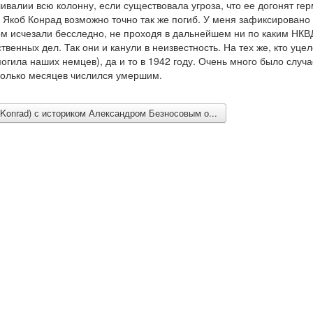
ливалии всю колонну, если существовала угроза, что ее догонят ге
ед Якоб Конрад возможно точно так же погиб. У меня зафиксировано
отом исчезали бесследно, не проходя в дальнейшем ни по каким Н
венных дел. Так они и канули в неизвестность. На тех же, кто уцел
огила наших немцев), да и то в 1942 году. Очень много было случа
сколько месяцев числился умершим.
 Konrad) с историком Александром Безносовым о...