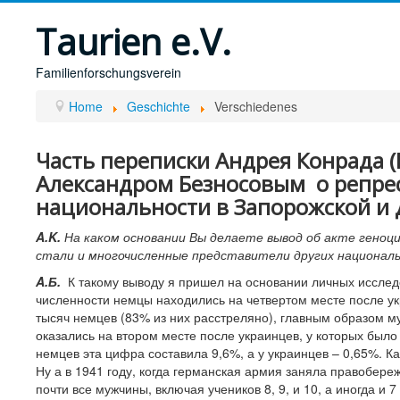
Taurien e.V.
Familienforschungsverein
Home
Geschichte
Verschiedenes
Часть переписки Андрея Конрада (B
Александром Безносовым о репре
национальности в Запорожской и 
A
.
K
.
На каком основании Вы делаете вывод об акте геноци
стали и многочисленные представители других национал
A
.Б.
К такому выводу я пришел на основании личных исслед
численности немцы находились на четвертом месте после укр
тысяч немцев (83% из них расстреляно), главным образом м
оказались на втором месте после украинцев, у которых было
немцев эта цифра составила 9,6%, а у украинцев – 0,65%. Ка
Ну а в 1941 году, когда германская армия заняла правобере
почти все мужчины, включая учеников 8, 9, и 10, а иногда и 7