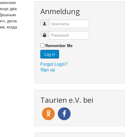
рманские
 еще два
Anmeldung
КВДешным
ел, дела
ев, когда
Remember Me
Log in
Forgot Login?
Sign up
Taurien e.V. bei