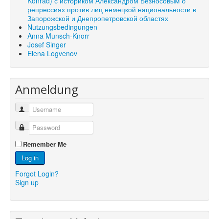
Konrad) с историком Александром Безносовым о
репрессиях против лиц немецкой национальности в
Запорожской и Днепропетровской областях
Nutzungsbedingungen
Anna Munsch-Knorr
Josef Singer
Elena Logvenov
Anmeldung
Remember Me
Log in
Forgot Login?
Sign up