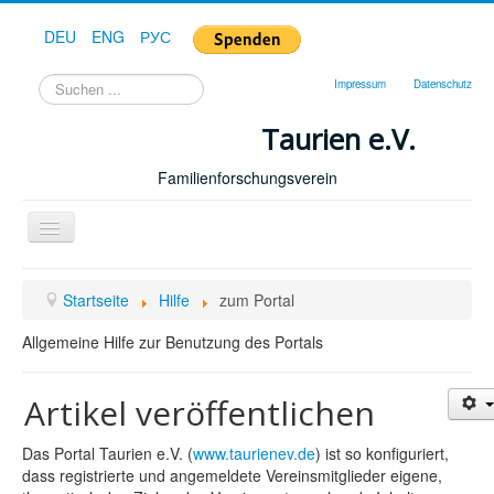
DEU
ENG
РУС
Suchen
Impressum
Datenschutz
...
Taurien e.V.
Familienforschungsverein
Toggle
Navigation
Startseite
Startseite
Hilfe
zum Portal
Forum
Allgemeine Hilfe zur Benutzung des Portals
Hilfe
Geschichte
Artikel veröffentlichen
Downloads
Das Portal Taurien e.V. (
www.taurienev.de
) ist so konfiguriert,
Publikationen
dass registrierte und angemeldete Vereinsmitglieder eigene,