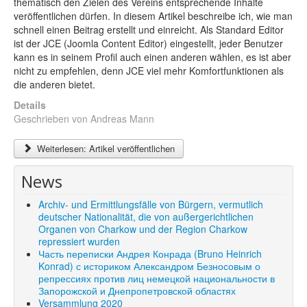
thematisch den Zielen des Vereins entsprechende Inhalte
Shop
veröffentlichen dürfen. In diesem Artikel beschreibe ich, wie man
schnell einen Beitrag erstellt und einreicht. Als Standard Editor
Über uns
ist der JCE (Joomla Content Editor) eingestellt, jeder Benutzer
kann es in seinem Profil auch einen anderen wählen, es ist aber
nicht zu empfehlen, denn JCE viel mehr Komfortfunktionen als
die anderen bietet.
Details
Geschrieben von
Andreas Mann
Weiterlesen: Artikel veröffentlichen
News
Archiv- und Ermittlungsfälle von Bürgern, vermutlich
deutscher Nationalität, die von außergerichtlichen
Organen von Charkow und der Region Charkow
repressiert wurden
Часть переписки Андрея Конрада (Bruno Heinrich
Konrad) с историком Александром Безносовым о
репрессиях против лиц немецкой национальности в
Запорожской и Днепропетровской областях
Versammlung 2020