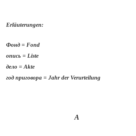
Erläuterungen:
Фонд = Fond
опись = Liste
дело = Akte
год приговора = Jahr der Verurteilung
А