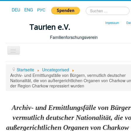
Suchen
DEU
ENG
РУС
...
Impressum
Dat
Taurien e.V.
Familienforschungsverein
Toggle
Navigation
Startseite
Startseite
Uncategorised
Forum
Archiv- und Ermittlungsfälle von Bürgern, vermutlich deutscher
Nationalität, die von außergerichtlichen Organen von Charkow u
Hilfe
der Region Charkow repressiert wurden
Geschichte
Downloads
Archiv- und Ermittlungsfälle von Bürger
Publikationen
vermutlich deutscher Nationalität, die v
Shop
außergerichtlichen Organen von Charkow