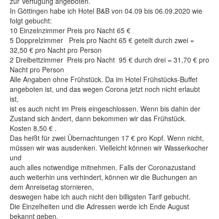
zur Verfügung angeboten.
Shop
In Göttingen habe ich Hotel B&B von 04.09 bis 06.09.2020 wie
folgt gebucht:
Über uns
10 Einzelnzimmer Preis pro Nacht 65 €
5 Dopprelzimmer Preis pro Nacht 65 € geteilt durch zwei =
32,50 € pro Nacht pro Person
2 Dreibettzimmer Preis pro Nacht 95 € durch drei = 31,70 € pro
Nacht pro Person
Alle Angaben ohne Frühstück. Da im Hotel Frühstücks-Buffet
angeboten ist, und das wegen Corona jetzt noch nicht erlaubt
ist,
ist es auch nicht im Preis eingeschlossen. Wenn bis dahin der
Zustand sich ändert, dann bekommen wir das Frühstück.
Kosten 8,50 € .
Das heißt für zwei Übernachtungen 17 € pro Kopf. Wenn nicht,
müssen wir was ausdenken. Vielleicht können wir Wasserkocher
und
auch alles notwendige mitnehmen. Falls der Coronazustand
auch weiterhin uns verhindert, können wir die Buchungen an
dem Anreisetag stornieren,
deswegen habe ich auch nicht den billigsten Tarif gebucht.
Die Einzelheiten und die Adressen werde ich Ende August
bekannt geben.