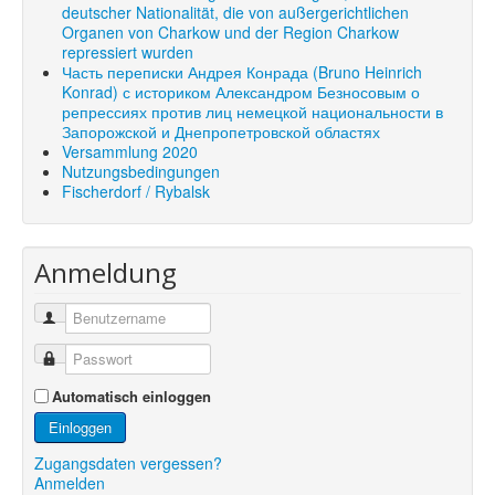
deutscher Nationalität, die von außergerichtlichen
Organen von Charkow und der Region Charkow
repressiert wurden
Часть переписки Андрея Конрада (Bruno Heinrich
Konrad) с историком Александром Безносовым о
репрессиях против лиц немецкой национальности в
Запорожской и Днепропетровской областях
Versammlung 2020
Nutzungsbedingungen
Fischerdorf / Rybalsk
Anmeldung
Automatisch einloggen
Einloggen
Zugangsdaten vergessen?
Anmelden