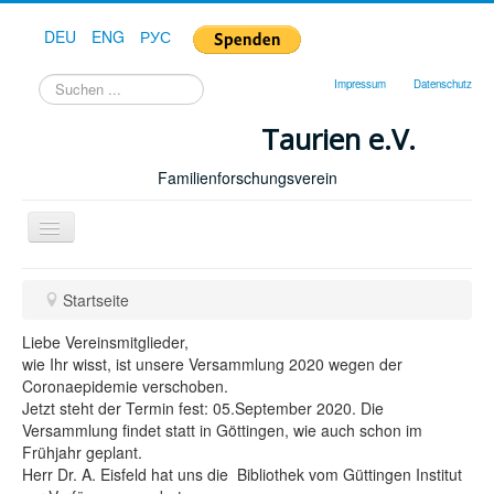
DEU
ENG
РУС
Suchen
Impressum
Datenschutz
...
Taurien e.V.
Familienforschungsverein
Toggle
Navigation
Startseite
Startseite
Forum
Liebe Vereinsmitglieder,
Hilfe
wie Ihr wisst, ist unsere Versammlung 2020 wegen der
Coronaepidemie verschoben.
Geschichte
Jetzt steht der Termin fest: 05.September 2020. Die
Versammlung findet statt in Göttingen, wie auch schon im
Downloads
Frühjahr geplant.
Publikationen
Herr Dr. A. Eisfeld hat uns die Bibliothek vom Güttingen Institut