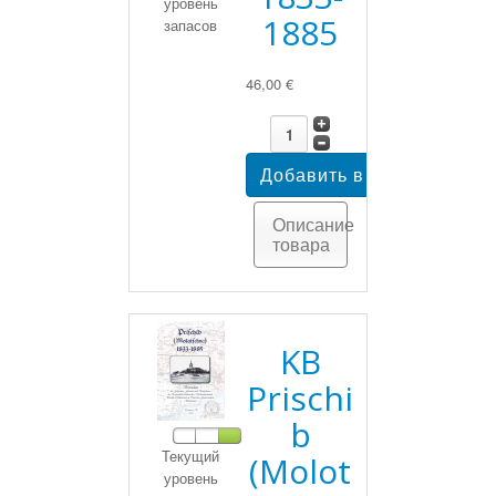
уровень
1885
запасов
46,00 €
Описание
товара
KB
Prischi
b
Текущий
(Molot
уровень