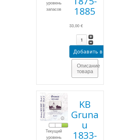
1875-
уровень
1885
запасов
33,00 €
Описание
товара
KB
Gruna
u
Текущий
1833-
уровень