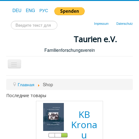
DEU
ENG
РУС
Искать...
Impressum
Datenschutz
Taurien e.V.
Familienforschungsverein
Toggle
Navigation
Главная
Главная
Shop
Последние товары
KB
Krona
u