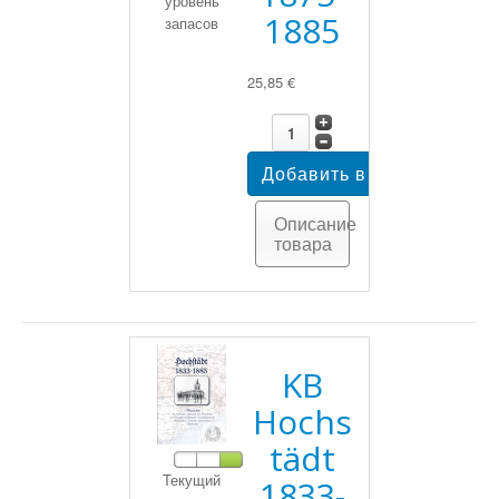
уровень
1885
запасов
25,85 €
Описание
товара
KB
Hochs
tädt
Текущий
1833-