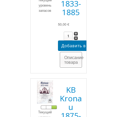
1833-
уровень
1885
запасов
50,00 €
Описание
товара
KB
Krona
u
Текущий
1875-