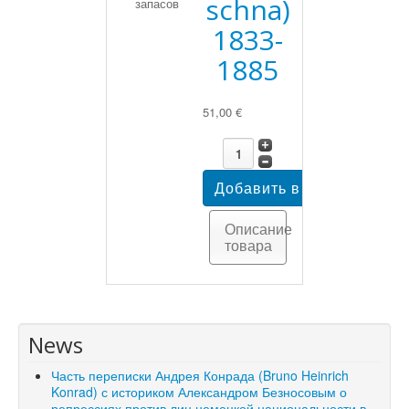
schna)
запасов
1833-
1885
51,00 €
Описание
товара
News
Часть переписки Андрея Конрада (Bruno Heinrich
Konrad) с историком Александром Безносовым о
репрессиях против лиц немецкой национальности в