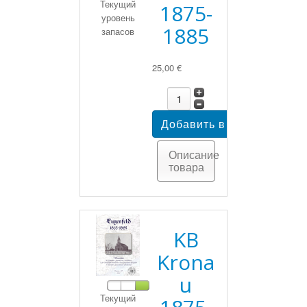
Текущий
1875-
уровень
1885
запасов
25,00 €
Описание
товара
KB
Krona
u
Текущий