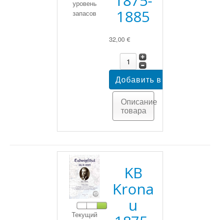
1875-
уровень
1885
запасов
32,00 €
Описание
товара
KB
Krona
u
Текущий