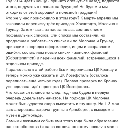
Год 2014 идёт к концу - принято оглянуться назад, подвести
итоги, подумать о планах на будущее! Не будем и мы
отходить от этой хорошей и полезной традиции!
Что же у нас происходило в этом году? К марту-апрелю мы
закончили переписку трёх приходов: Хохштэдта, Молочна и
Грунау. Затем часть из нас занялась составлением
пофамильных списков. Эти списки мы составили, но
продолжаем работать со списками по Молочна и Грунау,
приводим в порядок оформление, ищем и исправляем
ошибки, составляем новые списки - женских фамилий
(Geburtsnamen) и перечни всех фамилий, встречающихся в
отдельном приходе.
Паралелльно к этой работе были переписаны ЦК Кронау и
теперь можно уже сказать и ЦК Йозефсталь (осталось
переписать ещё четыре года). Первая проверка по Кронау
уже сделана, идёт проверка ЦК Йозефсталь.
Что касается планов на след. год - мы будем в первую
очередь доделывать начатое. На подходе ЦК Молочна,
может быть удастся скоро выпустить и эту книгу. На 1-3 мая
запланирована встреча группы в Арнсберге, с выездом в
музей в Детмольде.
Самыми важными событиями этого года были образование
нашего общества (и наша встреча по этому поводу в мае в