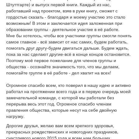
Штуттгарте) и выпуск первой книги. Каждый из нас,
работавший над проектом, взяв в руки книгу, сможет с
гордостью сказать - благодаря и моему участию это стало
возможным! В этом и заключается идея заложенная при
образовании группы - деятельное участие в её работе.
Мне бы хотелось, чтобы все участники группы смогли понять
самое главное - всё зависит от нас самих, будем работать,
помогать друг другу-будем двигаться дальше. Будем ждать,
пока за нас сделают другие-всё в конце концов остановится.
Поэтому моё первое пожелание для членов группы и
общества - осознайте значимость того, что мы делаем,
помогайте группе в её работе - дел хватит на всех!
Огромное спасибо всем, кто поверил в нашу идею и активно
работал на протяжении всего года и в первую очередь моей
замечательной команде, с которой мы работали без
перерыва весь этот год. Огромное спасибо членам
правления общества, которые несут на себе двойную
нагрузку.
Дорогие друзья, желаю вам всем крепкого здоровья,
прекрасных рождественских и новогодних праздников,
счастливого нового 2015 года и всем нам больших