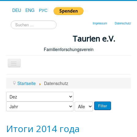
DEU
ENG
РУС
Suchen
Impressum
Datenschutz
...
Taurien e.V.
Familienforschungsverein
Toggle
Navigation
Startseite
Startseite
Datenschutz
Forum
Hilfe
Filter
Geschichte
Downloads
Итоги 2014 года
Publikationen