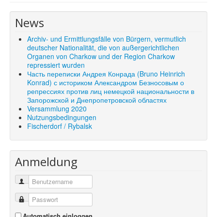
Shop
News
Über uns
Archiv- und Ermittlungsfälle von Bürgern, vermutlich
deutscher Nationalität, die von außergerichtlichen
Organen von Charkow und der Region Charkow
repressiert wurden
Часть переписки Андрея Конрада (Bruno Heinrich
Konrad) с историком Александром Безносовым о
репрессиях против лиц немецкой национальности в
Запорожской и Днепропетровской областях
Versammlung 2020
Nutzungsbedingungen
Fischerdorf / Rybalsk
Anmeldung
Automatisch einloggen