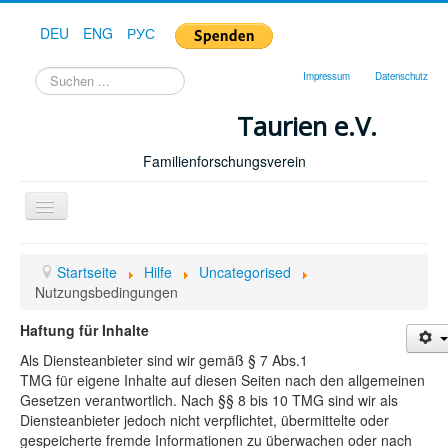
DEU
ENG
РУС
Suchen
Impressum
Datenschutz
...
Taurien e.V.
Familienforschungsverein
Toggle
Navigation
Startseite
Startseite
Hilfe
Uncategorised
Forum
Nutzungsbedingungen
Hilfe
Haftung für Inhalte
Geschichte
Als Diensteanbieter sind wir gemäß § 7 Abs.1
TMG für eigene Inhalte auf diesen Seiten nach den allgemeinen
Downloads
Gesetzen verantwortlich. Nach §§ 8 bis 10 TMG sind wir als
Diensteanbieter jedoch nicht verpflichtet, übermittelte oder
Publikationen
gespeicherte fremde Informationen zu überwachen oder nach