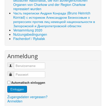
deutscher Nationalität, die von außergerichtlichen
Organen von Charkow und der Region Charkow
repressiert wurden
Часть переписки Андрея Конрада (Bruno Heinrich
Konrad) с историком Александром Безносовым о
репрессиях против лиц немецкой национальности в
Запорожской и Днепропетровской областях
Versammlung 2020
Nutzungsbedingungen
Fischerdorf / Rybalsk
Anmeldung
Automatisch einloggen
Einloggen
Zugangsdaten vergessen?
Anmelden