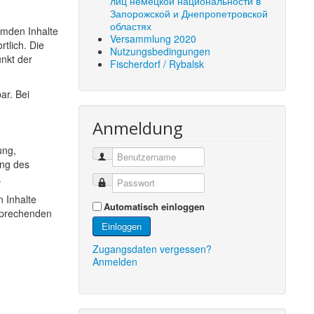
лиц немецкой национальности в
Запорожской и Днепропетровской
областях
emden Inhalte
Versammlung 2020
rtlich. Die
Nutzungsbedingungen
unkt der
Fischerdorf / Rybalsk
ar. Bei
Anmeldung
ung,
ung des
.
n Inhalte
Automatisch einloggen
tsprechenden
Einloggen
Zugangsdaten vergessen?
Anmelden