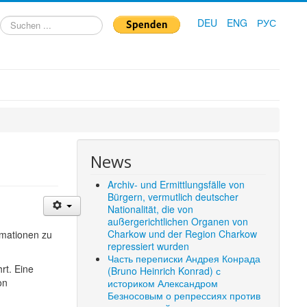
Suchen
DEU
ENG
РУС
...
News
Archiv- und Ermittlungsfälle von
Bürgern, vermutlich deutscher
Nationalität, die von
außergerichtlichen Organen von
Charkow und der Region Charkow
rmationen zu
repressiert wurden
Часть переписки Андрея Конрада
rt. Eine
(Bruno Heinrich Konrad) с
on
историком Александром
Безносовым о репрессиях против