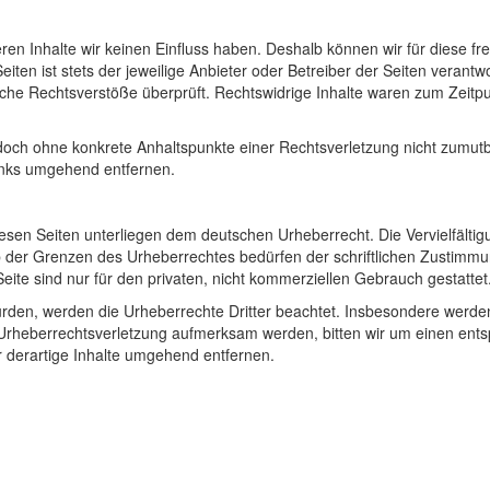
eren Inhalte wir keinen Einfluss haben. Deshalb können wir für diese fr
ten ist stets der jeweilige Anbieter oder Betreiber der Seiten verantwo
iche Rechtsverstöße überprüft. Rechtswidrige Inhalte waren zum Zeitp
jedoch ohne konkrete Anhaltspunkte einer Rechtsverletzung nicht zumutb
inks umgehend entfernen.
iesen Seiten unterliegen dem deutschen Urheberrecht. Die Vervielfältig
b der Grenzen des Urheberrechtes bedürfen der schriftlichen Zustimm
eite sind nur für den privaten, nicht kommerziellen Gebrauch gestattet
 wurden, werden die Urheberrechte Dritter beachtet. Insbesondere werde
ne Urheberrechtsverletzung aufmerksam werden, bitten wir um einen en
 derartige Inhalte umgehend entfernen.