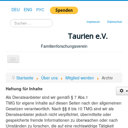
DEU
ENG
РУС
Suchen
Impressum
Datenschutz
...
Taurien e.V.
Familienforschungsverein
Toggle
Navigation
Startseite
Startseite
Über uns
Mitglied werden
Archiv
Forum
Haftung für Inhalte
Hilfe
Als Diensteanbieter sind wir gemäß § 7 Abs.1
Geschichte
TMG für eigene Inhalte auf diesen Seiten nach den allgemeinen
Gesetzen verantwortlich. Nach §§ 8 bis 10 TMG sind wir als
Downloads
Diensteanbieter jedoch nicht verpflichtet, übermittelte oder
gespeicherte fremde Informationen zu überwachen oder nach
Publikationen
Umständen zu forschen, die auf eine rechtswidrige Tätigkeit