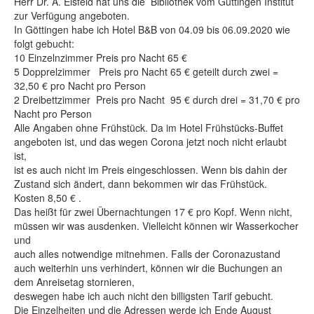
Herr Dr. A. Eisfeld hat uns die Bibliothek vom Güttingen Institut
Shop
zur Verfügung angeboten.
In Göttingen habe ich Hotel B&B von 04.09 bis 06.09.2020 wie
Über uns
folgt gebucht:
10 Einzelnzimmer Preis pro Nacht 65 €
5 Dopprelzimmer Preis pro Nacht 65 € geteilt durch zwei =
32,50 € pro Nacht pro Person
2 Dreibettzimmer Preis pro Nacht 95 € durch drei = 31,70 € pro
Nacht pro Person
Alle Angaben ohne Frühstück. Da im Hotel Frühstücks-Buffet
angeboten ist, und das wegen Corona jetzt noch nicht erlaubt
ist,
ist es auch nicht im Preis eingeschlossen. Wenn bis dahin der
Zustand sich ändert, dann bekommen wir das Frühstück.
Kosten 8,50 € .
Das heißt für zwei Übernachtungen 17 € pro Kopf. Wenn nicht,
müssen wir was ausdenken. Vielleicht können wir Wasserkocher
und
auch alles notwendige mitnehmen. Falls der Coronazustand
auch weiterhin uns verhindert, können wir die Buchungen an
dem Anreisetag stornieren,
deswegen habe ich auch nicht den billigsten Tarif gebucht.
Die Einzelheiten und die Adressen werde ich Ende August