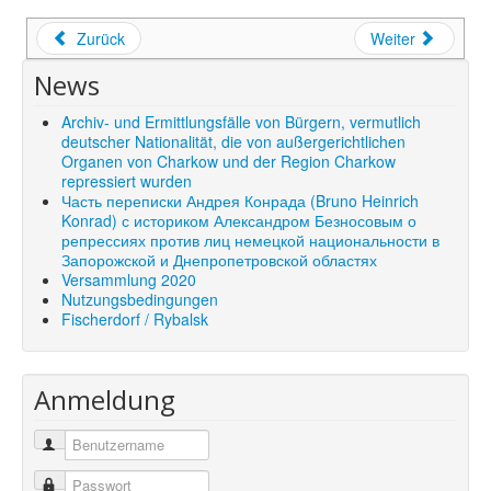
Zurück
Weiter
News
Archiv- und Ermittlungsfälle von Bürgern, vermutlich
deutscher Nationalität, die von außergerichtlichen
Organen von Charkow und der Region Charkow
repressiert wurden
Часть переписки Андрея Конрада (Bruno Heinrich
Konrad) с историком Александром Безносовым о
репрессиях против лиц немецкой национальности в
Запорожской и Днепропетровской областях
Versammlung 2020
Nutzungsbedingungen
Fischerdorf / Rybalsk
Anmeldung