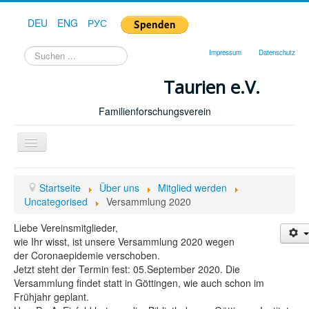
DEU
ENG
РУС
Suchen
Impressum
Datenschutz
...
Taurien e.V.
Familienforschungsverein
Toggle
Navigation
Startseite
Startseite
Über uns
Mitglied werden
Forum
Uncategorised
Versammlung 2020
Hilfe
Liebe Vereinsmitglieder,
wie Ihr wisst, ist unsere Versammlung 2020 wegen
Geschichte
der Coronaepidemie verschoben.
Jetzt steht der Termin fest: 05.September 2020. Die
Downloads
Versammlung findet statt in Göttingen, wie auch schon im
Publikationen
Frühjahr geplant.