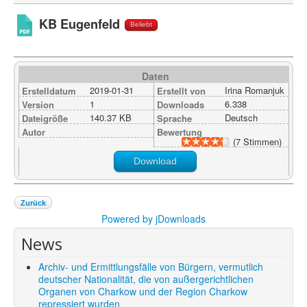
Shop
KB Eugenfeld
Beliebt
Über uns
Daten
2019-01-31
Irina Romanjuk
Erstelldatum
Erstellt von
1
6.338
Version
Downloads
140.37 KB
Deutsch
Dateigröße
Sprache
Autor
Bewertung
(7 Stimmen)
Download
Zurück
Powered by jDownloads
News
Archiv- und Ermittlungsfälle von Bürgern, vermutlich
deutscher Nationalität, die von außergerichtlichen
Organen von Charkow und der Region Charkow
repressiert wurden