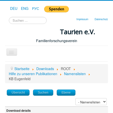
DEU
ENG
РУС
Suchen
Impressum
Datenschutz
...
Taurien e.V.
Familienforschungsverein
Toggle
Navigation
Startseite
Startseite
Downloads
ROOT
Forum
Hilfe zu unseren Publikationen
Namenslisten
KB Eugenfeld
Hilfe
Geschichte
Übersicht
Suchen
Ebene
Downloads
Publikationen
Download details