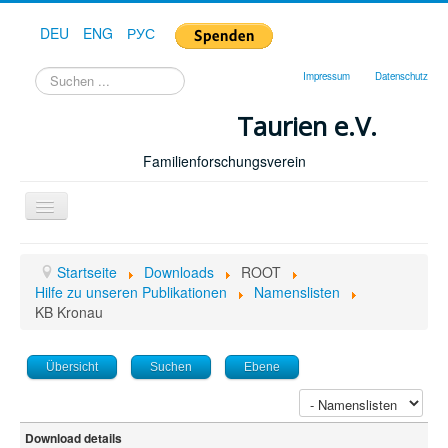
DEU
ENG
РУС
Suchen
Impressum
Datenschutz
...
Taurien e.V.
Familienforschungsverein
Toggle
Navigation
Startseite
Startseite
Downloads
ROOT
Forum
Hilfe zu unseren Publikationen
Namenslisten
KB Kronau
Hilfe
Geschichte
Übersicht
Suchen
Ebene
Downloads
Publikationen
Download details