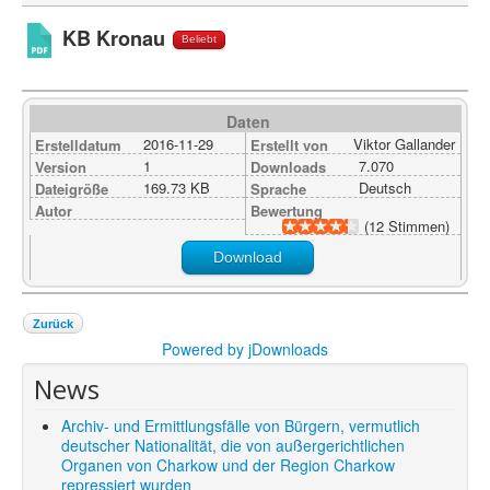
Shop
KB Kronau
Beliebt
Über uns
Daten
2016-11-29
Viktor Gallander
Erstelldatum
Erstellt von
1
7.070
Version
Downloads
169.73 KB
Deutsch
Dateigröße
Sprache
Autor
Bewertung
(12 Stimmen)
Download
Zurück
Powered by jDownloads
News
Archiv- und Ermittlungsfälle von Bürgern, vermutlich
deutscher Nationalität, die von außergerichtlichen
Organen von Charkow und der Region Charkow
repressiert wurden