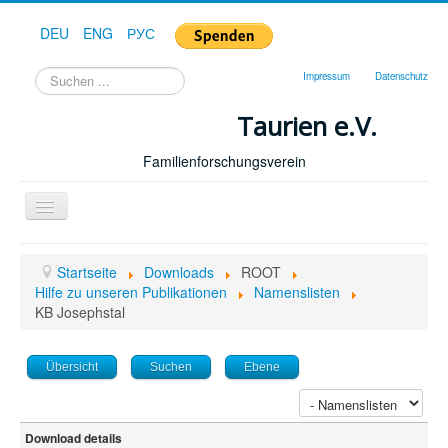
DEU
ENG
РУС
Suchen
Impressum
Datenschutz
...
Taurien e.V.
Familienforschungsverein
Toggle
Navigation
Startseite
Startseite
Downloads
ROOT
Forum
Hilfe zu unseren Publikationen
Namenslisten
KB Josephstal
Hilfe
Geschichte
Übersicht
Suchen
Ebene
Downloads
Publikationen
Download details