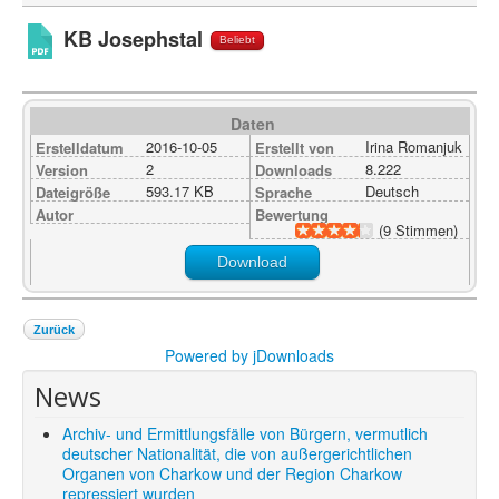
Shop
KB Josephstal
Beliebt
Über uns
Daten
2016-10-05
Irina Romanjuk
Erstelldatum
Erstellt von
2
8.222
Version
Downloads
593.17 KB
Deutsch
Dateigröße
Sprache
Autor
Bewertung
(9 Stimmen)
Download
Zurück
Powered by jDownloads
News
Archiv- und Ermittlungsfälle von Bürgern, vermutlich
deutscher Nationalität, die von außergerichtlichen
Organen von Charkow und der Region Charkow
repressiert wurden