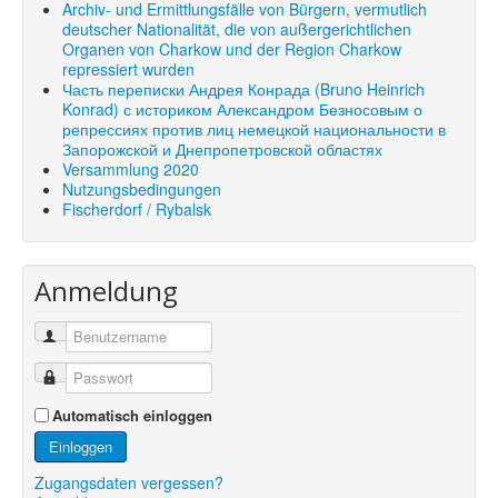
Archiv- und Ermittlungsfälle von Bürgern, vermutlich
deutscher Nationalität, die von außergerichtlichen
Organen von Charkow und der Region Charkow
repressiert wurden
Часть переписки Андрея Конрада (Bruno Heinrich
Konrad) с историком Александром Безносовым о
репрессиях против лиц немецкой национальности в
Запорожской и Днепропетровской областях
Versammlung 2020
Nutzungsbedingungen
Fischerdorf / Rybalsk
Anmeldung
Automatisch einloggen
Einloggen
Zugangsdaten vergessen?