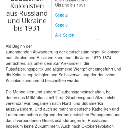
Shop
Kolonisten
Ukraine bis 1931
aus Russland
Über uns
Seite 2
und Ukraine
Seite 3
bis 1931
Alle Seiten
Als Beginn der
zunehmenden Abwanderung der deutschstämmigen Kolonisten
aus Ukraine und Russland kann man die Jahre 1870-1874
betrachten, als unter dem Zar Alexander II die
Russifizierungspolitik und allgemeine Wehrpflicht eingeführt und
die Kolonistenprivilegien und Selbstverwaltung der deutschen
Kolonien zunehmend beschnitten wurden.
Die Mennoniten und andere Glaubensgemeinschaften, bei
denen das Militärdienst mit ihren Glaubensgrundsätzen nicht
vereinbar war, begannen nach Nord- und Südamerika
auszuwandern. Und auch so manche deutsche Katholiken und
Lutheraner sahen aufgrund der antideutschen Propaganda und
damit verbundenen Gesetzesänderungen im Russischen
Imperium keine Zukunft mehr. Auch nach Oktoberrevolution