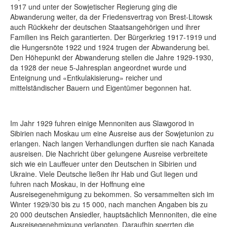
1917 und unter der Sowjetischer Regierung ging die
Abwanderung weiter, da der Friedensvertrag von Brest-Litowsk
auch Rückkehr der deutschen Staatsangehörigen und ihrer
Familien ins Reich garantierten. Der Bürgerkrieg 1917-1919 und
die Hungersnöte 1922 und 1924 trugen der Abwanderung bei.
Den Höhepunkt der Abwanderung stellen die Jahre 1929-1930,
da 1928 der neue 5-Jahresplan angeordnet wurde und
Enteignung und «Entkulakisierung» reicher und
mittelständischer Bauern und Eigentümer begonnen hat.
Im Jahr 1929 fuhren einige Mennoniten aus Slawgorod in
Sibirien nach Moskau um eine Ausreise aus der Sowjetunion zu
erlangen. Nach langen Verhandlungen durften sie nach Kanada
ausreisen. Die Nachricht über gelungene Ausreise verbreitete
sich wie ein Lauffeuer unter den Deutschen in Sibirien und
Ukraine. Viele Deutsche ließen ihr Hab und Gut liegen und
fuhren nach Moskau, in der Hoffnung eine
Ausreisegenehmigung zu bekommen. So versammelten sich im
Winter 1929/30 bis zu 15 000, nach manchen Angaben bis zu
20 000 deutschen Ansiedler, hauptsächlich Mennoniten, die eine
Ausreisegenehmigung verlangten. Daraufhin sperrten die