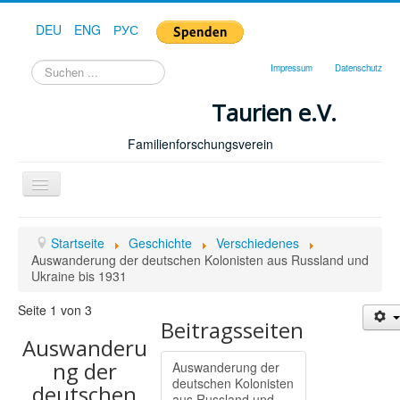
DEU
ENG
РУС
Suchen
Impressum
Datenschutz
...
Taurien e.V.
Familienforschungsverein
Toggle
Navigation
Startseite
Startseite
Geschichte
Verschiedenes
Forum
Auswanderung der deutschen Kolonisten aus Russland und
Ukraine bis 1931
Hilfe
Seite 1 von 3
Geschichte
Beitragsseiten
Auswanderu
Downloads
ng der
Auswanderung der
Publikationen
deutschen Kolonisten
deutschen
aus Russland und