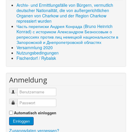
Shop
Archiv- und Ermittlungsfälle von Bürgern, vermutlich
deutscher Nationalität, die von außergerichtlichen
Über uns
Organen von Charkow und der Region Charkow
repressiert wurden
Часть переписки Андрея Конрада (Bruno Heinrich
Konrad) с историком Александром Безносовым о
репрессиях против лиц немецкой национальности в
Запорожской и Днепропетровской областях
Versammlung 2020
Nutzungsbedingungen
Fischerdorf / Rybalsk
Anmeldung
Automatisch einloggen
Einloggen
Zugangsdaten vergessen?