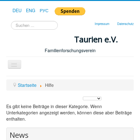
DEU
ENG
РУС
Suchen
Impressum
Datenschutz
...
Taurien e.V.
Familienforschungsverein
Toggle
Navigation
Startseite
Startseite
Hilfe
Forum
Anzeige #
Hilfe
Es gibt keine Beiträge in dieser Kategorie. Wenn
Geschichte
Unterkategorien angezeigt werden, können diese aber Beiträge
enthalten.
Downloads
News
Publikationen