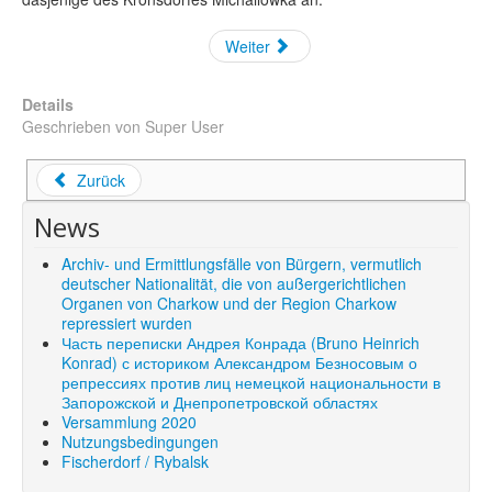
Weiter
Details
Geschrieben von
Super User
Zurück
News
Archiv- und Ermittlungsfälle von Bürgern, vermutlich
deutscher Nationalität, die von außergerichtlichen
Organen von Charkow und der Region Charkow
repressiert wurden
Часть переписки Андрея Конрада (Bruno Heinrich
Konrad) с историком Александром Безносовым о
репрессиях против лиц немецкой национальности в
Запорожской и Днепропетровской областях
Versammlung 2020
Nutzungsbedingungen
Fischerdorf / Rybalsk