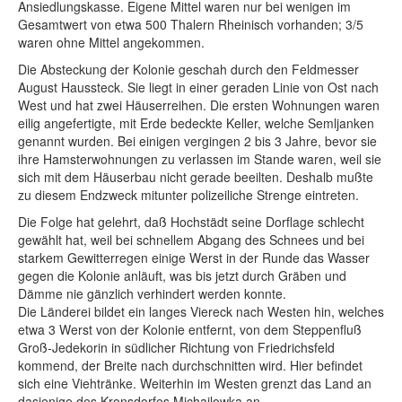
Ansiedlungskasse. Eigene Mittel waren nur bei wenigen im
Gesamtwert von etwa 500 Thalern Rheinisch vorhanden; 3/5
waren ohne Mittel angekommen.
Die Absteckung der Kolonie geschah durch den Feldmesser
August Haussteck. Sie liegt in einer geraden Linie von Ost nach
West und hat zwei Häuserreihen. Die ersten Wohnungen waren
eilig angefertigte, mit Erde bedeckte Keller, welche Semljanken
genannt wurden. Bei einigen vergingen 2 bis 3 Jahre, bevor sie
ihre Hamsterwohnungen zu verlassen im Stande waren, weil sie
sich mit dem Häuserbau nicht gerade beeilten. Deshalb mußte
zu diesem Endzweck mitunter polizeiliche Strenge eintreten.
Die Folge hat gelehrt, daß Hochstädt seine Dorflage schlecht
gewählt hat, weil bei schnellem Abgang des Schnees und bei
starkem Gewitterregen einige Werst in der Runde das Wasser
gegen die Kolonie anläuft, was bis jetzt durch Gräben und
Dämme nie gänzlich verhindert werden konnte.
Die Länderei bildet ein langes Viereck nach Westen hin, welches
etwa 3 Werst von der Kolonie entfernt, von dem Steppenfluß
Groß-Jedekorin in südlicher Richtung von Friedrichsfeld
kommend, der Breite nach durchschnitten wird. Hier befindet
sich eine Viehtränke. Weiterhin im Westen grenzt das Land an
dasjenige des Kronsdorfes Michailowka an.