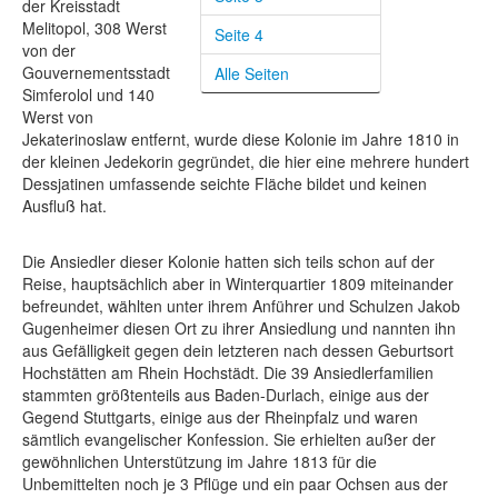
der Kreisstadt
Shop
Melitopol, 308 Werst
Seite 4
von der
Über uns
Gouvernementsstadt
Alle Seiten
Simferolol und 140
Werst von
Jekaterinoslaw entfernt, wurde diese Kolonie im Jahre 1810 in
der kleinen Jedekorin gegründet, die hier eine mehrere hundert
Dessjatinen umfassende seichte Fläche bildet und keinen
Ausfluß hat.
Die Ansiedler dieser Kolonie hatten sich teils schon auf der
Reise, hauptsächlich aber in Winterquartier 1809 miteinander
befreundet, wählten unter ihrem Anführer und Schulzen Jakob
Gugenheimer diesen Ort zu ihrer Ansiedlung und nannten ihn
aus Gefälligkeit gegen dein letzteren nach dessen Geburtsort
Hochstätten am Rhein Hochstädt. Die 39 Ansiedlerfamilien
stammten größtenteils aus Baden-Durlach, einige aus der
Gegend Stuttgarts, einige aus der Rheinpfalz und waren
sämtlich evangelischer Konfession. Sie erhielten außer der
gewöhnlichen Unterstützung im Jahre 1813 für die
Unbemittelten noch je 3 Pflüge und ein paar Ochsen aus der