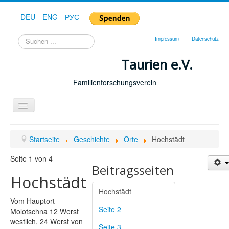
DEU
ENG
РУС
Suchen
Impressum
Datenschutz
...
Taurien e.V.
Familienforschungsverein
Toggle
Navigation
Startseite
Startseite
Geschichte
Orte
Hochstädt
Forum
Seite 1 von 4
Hilfe
Beitragsseiten
Hochstädt
Geschichte
Hochstädt
Downloads
Vom Hauptort
Seite 2
Molotschna 12 Werst
Publikationen
westlich, 24 Werst von
Seite 3